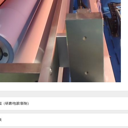
辊（研磨/包胶/新制）
表